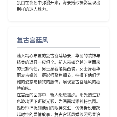
氛围在夜色中弥漫开来，海景婚纱摄影呈现出
别样的迷人魅力。
复古宫廷风
踏入精心布置的复古宫廷场景，华丽的装饰与
精美的道具一应俱全。新人宛如穿越时空而来
的贵族情侣，男士身着笔挺西装，女士身着华
丽复古婚纱。摄影师聚焦细节，拍摄下他们优
雅的姿态与精致的服饰，展现复古宫廷风的独
特韵味。
在宫廷的回廊中，新人缓缓踱步。阳光透过彩
色玻璃洒下斑驳光影，为画面增添神秘氛围。
摄影师捕捉到他们的眼神交汇，仿佛诉说着跨
越时空的爱情故事，复古宫廷风婚纱照尽显浪