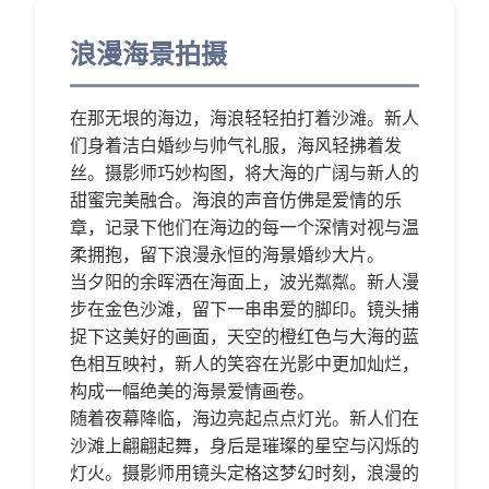
浪漫海景拍摄
在那无垠的海边，海浪轻轻拍打着沙滩。新人
们身着洁白婚纱与帅气礼服，海风轻拂着发
丝。摄影师巧妙构图，将大海的广阔与新人的
甜蜜完美融合。海浪的声音仿佛是爱情的乐
章，记录下他们在海边的每一个深情对视与温
柔拥抱，留下浪漫永恒的海景婚纱大片。
当夕阳的余晖洒在海面上，波光粼粼。新人漫
步在金色沙滩，留下一串串爱的脚印。镜头捕
捉下这美好的画面，天空的橙红色与大海的蓝
色相互映衬，新人的笑容在光影中更加灿烂，
构成一幅绝美的海景爱情画卷。
随着夜幕降临，海边亮起点点灯光。新人们在
沙滩上翩翩起舞，身后是璀璨的星空与闪烁的
灯火。摄影师用镜头定格这梦幻时刻，浪漫的